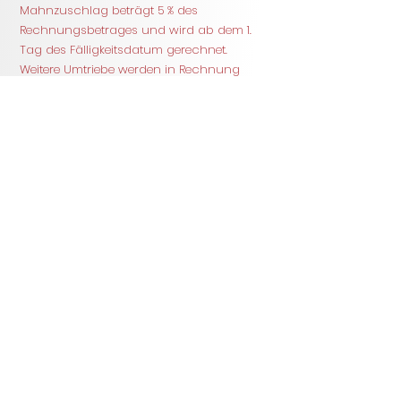
Mahnzuschlag beträgt 5 % des
Rechnungsbetrages und wird ab dem 1.
Tag des Fälligkeitsdatum gerechnet.
Weitere Umtriebe werden in Rechnung
gestellt.
Versicherung / Administration /
Übertretungsanzeigen
Der Fahrschüler / die Fahrschülerin ist für
eventuelle Schäden an Fahrzeugen, die
während dem Fahrunterricht und der
amtlichen Fahrprüfung entstehen,
versichert (Haftpflicht-, Vollkasko- und
Unfallversicherung).
Zu Beginn der Ausbildung entsteht für den
Fahrschüler / die Fahrschülerin eine
einmalige Gebühr von CHF 100.-, diese
beinhaltet einen Versicherungs- und einen
Administrationsbeitrag. Die Gültigkeit