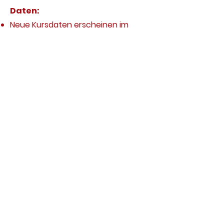
Daten:
Neue Kursdaten erscheinen im
Frühling 2025
Der Kurs findet
ab
4 Teilnehmenden
statt.
Fahrschule FahrLust GmbH
Hinterschloss 3
FL - 9488 Schellenberg
Tel.:
+423 787 82 78
fahrschule.fahrlust@gmail.com
Impressum | Datenschutz
Allgemeine Geschäftsbedingungen