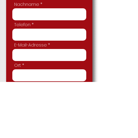
Nachname
Telefon
E-Mail-Adresse
Ort
Bevorzugte Getriebe-Art
Nachricht
Ich habe die Datenschutzerklärung zur
Kenntnis genommen.
Datenschutz