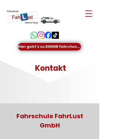
Hier geht's zu DEINER Fahrstunde
Kontakt
Fahrschule FahrLust
GmbH