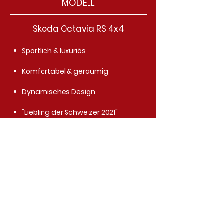
MODELL
Skoda Octavia RS 4x4
Sportlich & luxuriös
Komfortabel & geräumig
Dynamisches Design
"Liebling der Schweizer 2021"
ANTRIEB
DSG -Automatik
Diesel
Allrad