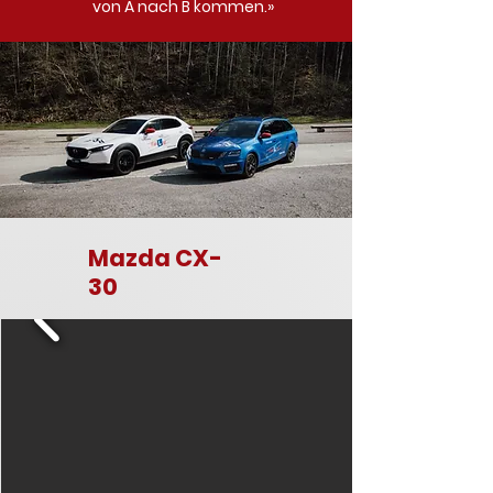
von A nach B kommen.»
Mazda CX-
30