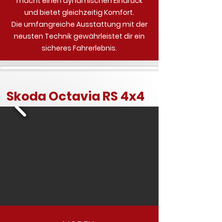
macht einen dynamischen Eindruck
und bietet gleichzeitig Komfort.
Die umfangreiche Ausstattung mit der
neusten Technik gewährleistet dir ein
sicheres Fahrerlebnis.
Skoda Octavia RS 4x4